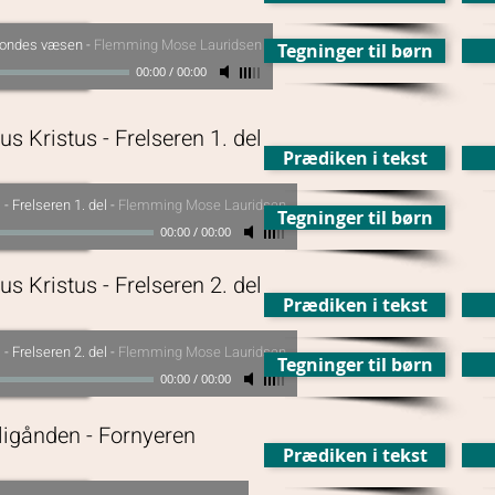
t ondes væsen
-
Flemming Mose Lauridsen
Tegninger til børn
00:00
/
00:00
us Kristus - Frelseren 1. del
Prædiken i tekst
 - Frelseren 1. del
-
Flemming Mose Lauridsen
Tegninger til børn
00:00
/
00:00
us Kristus - Frelseren 2. del
Prædiken i tekst
 - Frelseren 2. del
-
Flemming Mose Lauridsen
Tegninger til børn
00:00
/
00:00
lligånden - Fornyeren
Prædiken i tekst