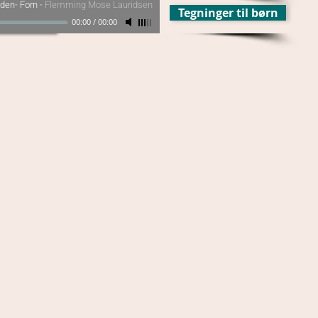
nden- Forn
-
Flemming Mose Lauridsen
Tegninger til børn
00:00
/
00:00