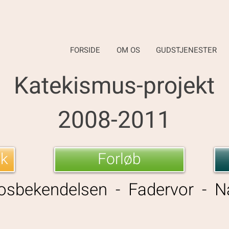
FORSIDE
OM OS
GUDSTJENESTER
Katekismus-projekt
2008-2011
tk
Forløb
osbekendelsen - Fadervor - N