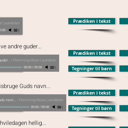
Prædiken i tekst
 Lauridsten
0:00
ve andre guder...
Prædiken i tekst
uder...
-
Flemming Mose Lauridsen
00:00
/
00:00
Tegninger til børn
isbruge Guds navn...
Prædiken i tekst
ds navn...
-
Flemming Mose Lauridsten
00:00
/
00:00
Tegninger til børn
hviledagen hellig...