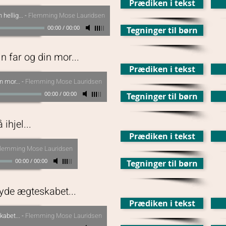
Prædiken i tekst
hellig...
-
Flemming Mose Lauridsen
00:00
/
00:00
Tegninger til børn
n far og din mor...
Prædiken i tekst
n mor...
-
Flemming Mose Lauridsen
00:00
/
00:00
Tegninger til børn
ihjel...
Prædiken i tekst
lemming Mose Lauridsen
00:00
/
00:00
Tegninger til børn
ryde ægteskabet...
Prædiken i tekst
kabet...
-
Flemming Mose Lauridsen