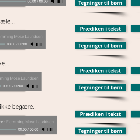
00:00
/
00:00
Tegninger til børn
æle...
Prædiken i tekst
emming Mose Lauridsen
00:00
/
00:00
Tegninger til børn
e...
Prædiken i tekst
ming Mose Lauridsen
00:00
/
00:00
Tegninger til børn
ikke begære..
Prædiken i tekst
re
-
Flemming Mose Lauridsen
00:00
/
00:00
Tegninger til børn