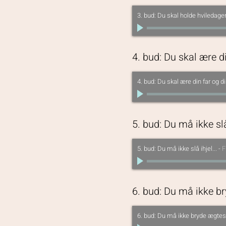
3. bud: Du skal holde hviledagen 
4. bud: Du skal ære di
4. bud: Du skal ære din far og di
5. bud: Du må ikke slå 
5. bud: Du må ikke slå ihjel...
-
F
6. bud: Du må ikke b
6. bud: Du må ikke bryde ægtes