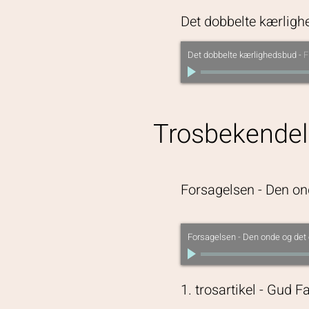
Det dobbelte kærlig
Det dobbelte kærlighedsbud
-
F
Trosbekende
Forsagelsen - Den o
Forsagelsen - Den onde og de
1. trosartikel - Gud 