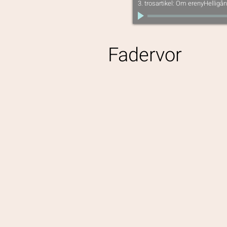
3. trosartikel: Om erenyHelligå
Fadervor