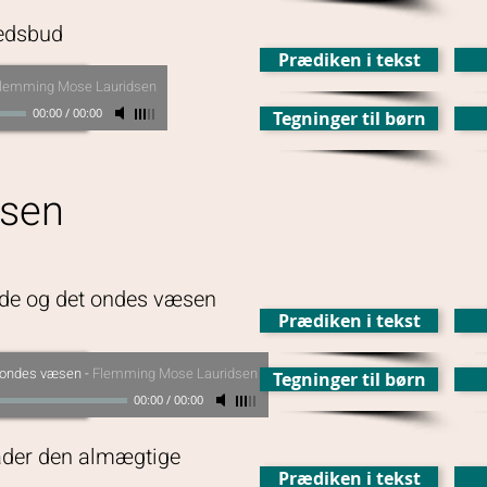
hedsbud
Prædiken i tekst
lemming Mose Lauridsen
00:00
/
00:00
Tegninger til børn
lsen
nde og det ondes væsen
Prædiken i tekst
t ondes væsen
-
Flemming Mose Lauridsen
Tegninger til børn
00:00
/
00:00
Fader den almægtige
Prædiken i tekst