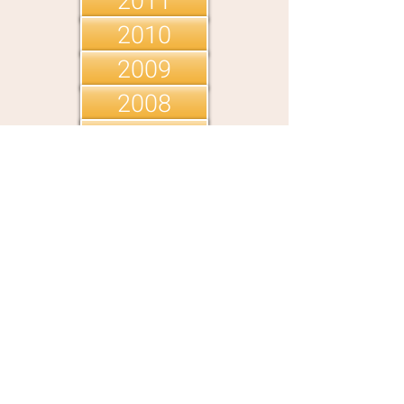
2011
2010
2009
2008
2007
2006
2005
2004
2003
KONTAKT
Bestyrelse:
formand@oelgodvalgmenighed.dk
Præst:
jon@oelgodvalgmenighed.dk